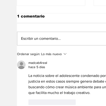
1 comentario
Escribir un comentario...
Venezuela sigue
La
Ordenar según:
Lo más nuevo
conquistando medallas
ec
en los
Ve
madcab4real
Centroamericanos
hace 5 días
La noticia sobre el adolescente condenado por
justicia en estos casos siempre genera debate
buscando cómo crear música ambiente para un 
que facilita mucho el trabajo creativo.
Me gusta
Reaccionar