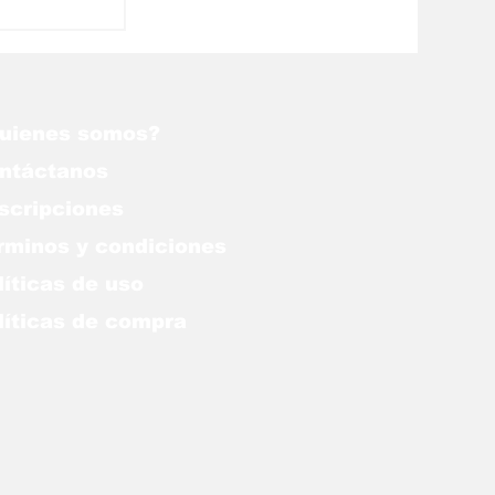
uienes somos?
ntáctanos
scripciones
rminos y condiciones
líticas de uso
lítica
s de compra