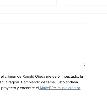
s noticias de
Las noticias po
onomía del 5Ago en
del 5Ago en Ve
nezuela
 el crimen de Ronald Ojeda me dejó impactado; la 
 en la región. Cambiando de tema, justo andaba 
proyecto y encontré el
 MakeBPM music creator,