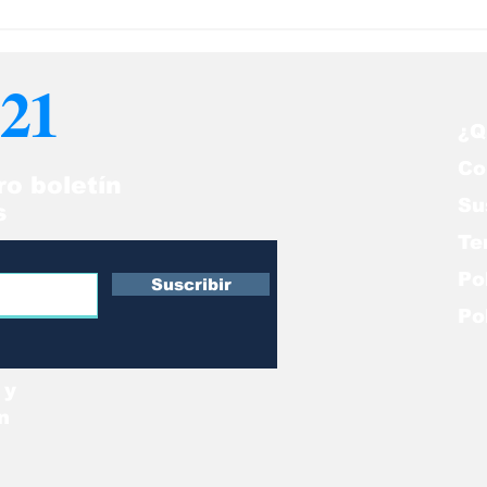
21
¿Q
Co
ro boletín
Su
s
Te
Po
Suscribir
Po
 y
n