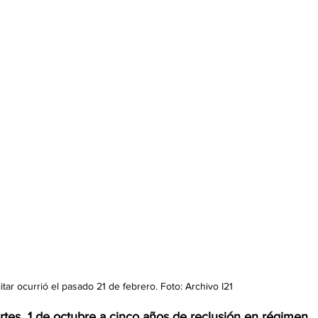
itar ocurrió el pasado 21 de febrero. Foto: Archivo I21
rtes  1 de octubre a cinco años de reclusión en régimen 