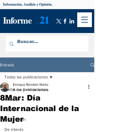
Información, Análisis y Opinión.
21
Informe
Entrada
Todas las publicaciones
Enrique Rondón Nieto
Todas las publicaciones
8 mar
2 min de lectura
8Mar: Día
Análisis
Internacional de la
Opinión
Mujer
Información
De interés