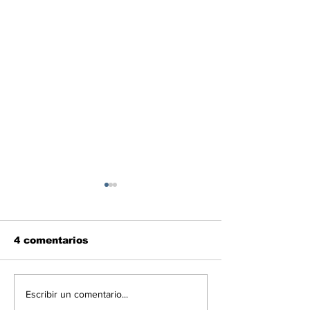
4 comentarios
Venezuela sigue
Las noticias 
Escribir un comentario...
conquistando
economía del