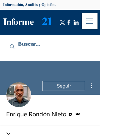
Información, Análisis y Opinión.
21
Informe
Más acciones
Seguir
Editor
Administrador
Enrique Rondón Nieto