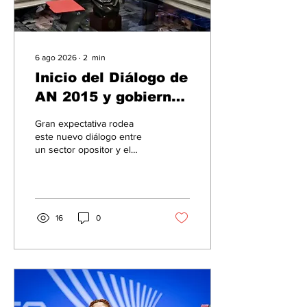
6 ago 2026
∙
2
min
Inicio del Diálogo de
AN 2015 y gobierno
está anunciado para
Gran expectativa rodea
este jueves
este nuevo diálogo entre
un sector opositor y el
gobierno interino que
comienza hoy.
16
0