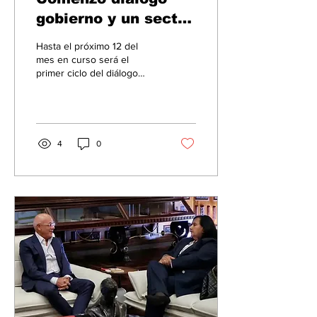
gobierno y un sector
de la oposión
Hasta el próximo 12 del
venezolana
mes en curso será el
primer ciclo del diálogo
entre el gobierno interino y
un sector de la oposición.
Solo permitieron entrada
de reporteros gráficos.
4
0