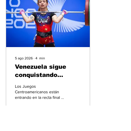
5 ago 2026
∙
4
min
Venezuela sigue
conquistando
medallas en los
Los Juegos
Centroamericanos
Centroamericanos están
entrando en la recta final y
la delegación venezolana
ha dado demostración de
disciplina y entrega
21
0