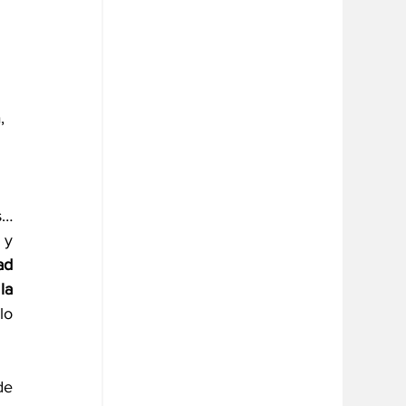
, 
y 
d 
a 
o 
e 