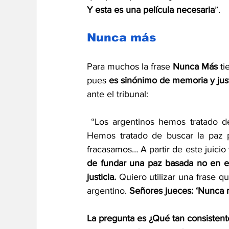
Y esta es una película necesaria
”.
Nunca más
Para muchos la frase 
Nunca Más
 t
pues 
es sinónimo de memoria y just
ante el tribunal: 
 “Los argentinos hemos tratado de obtener la paz, fundándola en el olvido y fracasamos… 
Hemos tratado de buscar la paz po
fracasamos… A partir de este juici
de fundar una paz basada no en el 
justicia. 
Quiero utilizar una frase 
argentino. 
Señores jueces: ‘Nunca
La pregunta es ¿Qué tan consisten