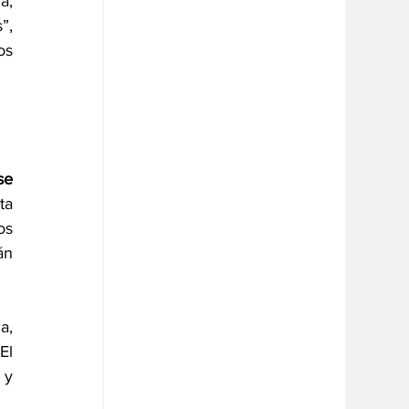
, 
acompañados de un grupo de jóvenes inexpertos a quienes bautizaron como “los fiscalitos”, 
s 
e 
a 
s 
n 
Como les conté al iniciar la columna, quienes asistieron al estreno de la película en Venecia, 
El 
y 