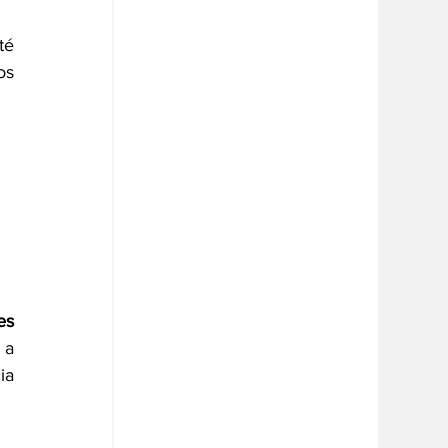
é 
s 
es 
a 
a 