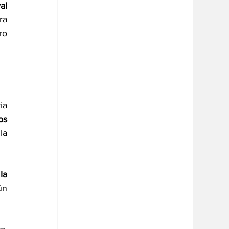
al 
a 
o 
a 
s 
a 
a 
n 