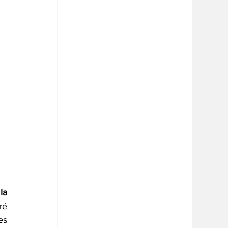
a 
é 
s 