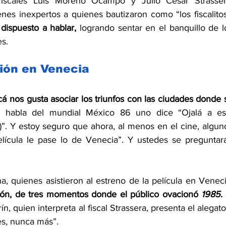
iscales Luis Moreno Ocampo y Julio Cesar Strassera
dispuesto a hablar,
 logrando sentar en el banquillo de lo
s.  
ión en Venecia
cá nos gusta asociar los triunfos con las ciudades donde s
 habla del mundial México 86 uno dice “Ojalá a est
)”. Y estoy seguro que ahora, al menos en el cine, alguno
elícula le pase lo de Venecia”. Y ustedes se preguntará
ción, de tres momentos donde el público ovacionó 
1985
.
 
, quien interpreta al fiscal Strassera, presenta el alegato 
es, nunca más”. 