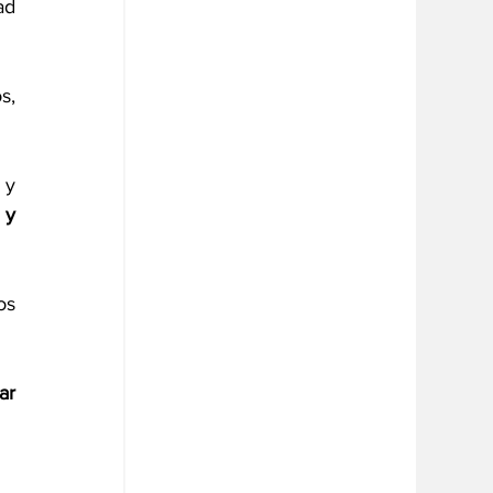
d 
s, 
Cuando los políticos de todas las ideologías entiendan que son los empleados de la sociedad y 
y 
s 
r 