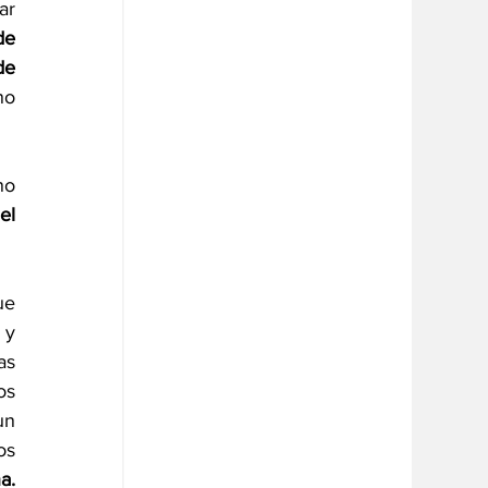
r 
e 
e 
o 
o 
l 
e 
y 
s 
s 
n 
s 
. 