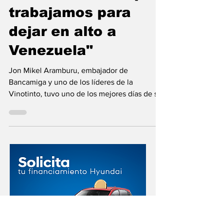
Bancamiga, Jon
Aramburu: "Siempre
trabajamos para
dejar en alto a
Venezuela"
Jon Mikel Aramburu, embajador de
Bancamiga y uno de los líderes de la
Vinotinto, tuvo uno de los mejores días de su
carrera este sábado: es campeón de la Copa
del Rey con la Real Sociedad, junto a su
compañero en la selección nacional Yangel
Herrera Bancamiga , siempre junto al deporte
venezolano, festeja junto a él y todo nuestro
fútbol. La Real Sociedad venció 4-3 en los
penaltis al Atlético de Madrid en la final del
torneo, después de un empate 2-2 en el