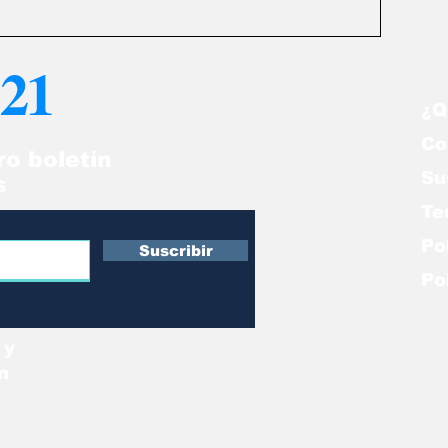
21
¿Q
Co
ro boletín
Su
s
Te
Po
Suscribir
Po
 y
n