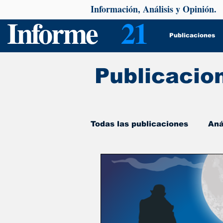
Información, Análisis y Opinión.
Informe
21
Publicaciones
Publicacio
Todas las publicaciones
Aná
De interés
Psicología y