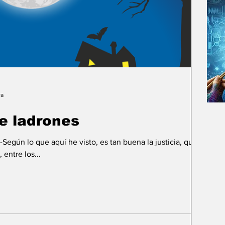
ra
re ladrones
Según lo que aquí he visto, es tan buena la justicia, que es
necesaria que se la use, aun, entre los...