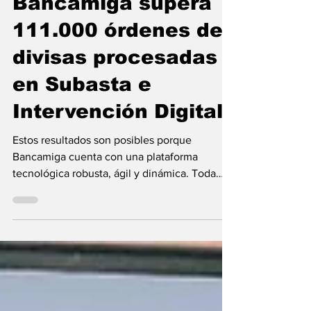
Bancamiga supera
111.000 órdenes de
divisas procesadas
en Subasta e
Intervención Digital
Estos resultados son posibles porque
Bancamiga cuenta con una plataforma
tecnológica robusta, ágil y dinámica. Toda
esta operación se ejecuta bajo la estricta
coordinación del Banco Central de
Venezuela (BCV), facilitando el acceso a
divisas a la tasa oficial fijada por el ente rector
Bancamiga se consolida como uno de los
líderes en atención de clientes naturales y