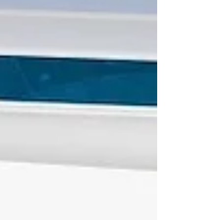
jurídicos, al procesar más de 111.000 órdenes
de divisas atendidas durante los últimos tres
meses, en marzo b