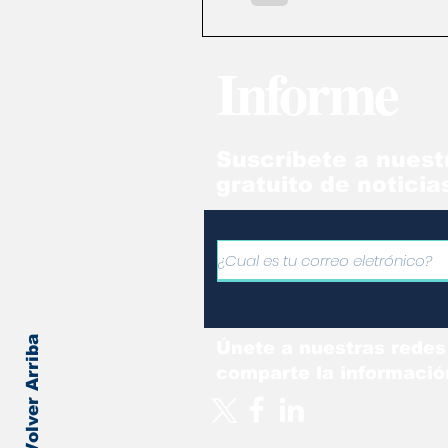
con énfasis permanente en la concienc
Y es que a pesar de que se 
Informe
Suscríbete a nuest
gratuito de noticia
Volver Arriba
Únete a nuestras redes
comparte la informació