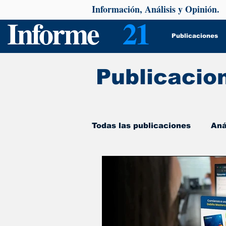
Información, Análisis y Opinión.
Informe
21
Publicaciones
Publicacio
Todas las publicaciones
Aná
De interés
Psicología y