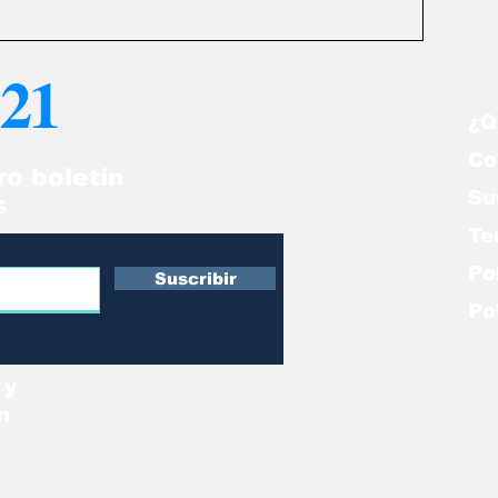
ia y precaución individual. ¡Protégete del fraude!
adopten tecnol
21
¿Q
Co
ro boletín
Su
s
Te
Po
Suscribir
Po
 y
n