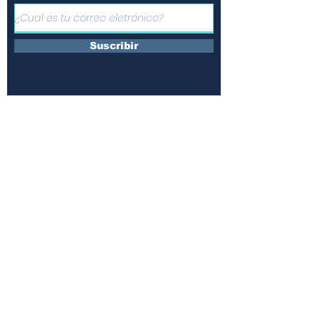
Suscribir
Únete a nuestras redes y
comparte la información
¿Quienes somos?
Contáctanos
Suscripciones
Terminos y condiciones
Políticas de uso