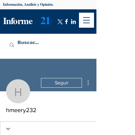
Información, Análisis y Opinión.
21
Informe
Más acciones
Seguir
hmeery232
hmeery232