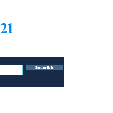
21
¿Q
Co
ro boletín
Su
s
Te
Po
Suscribir
Po
 y
n