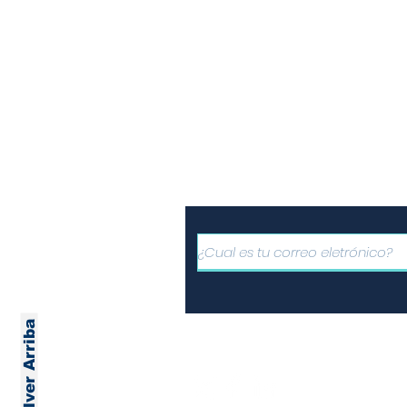
Informe
Suscríbete a nuest
gratuito de noticia
Volver Arriba
Únete a nuestras redes
comparte la informació