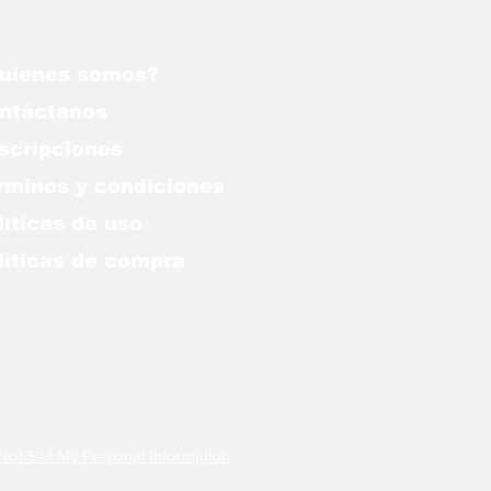
uienes somos?
ntáctanos
scripciones
rminos y condiciones
líticas de uso
lítica
s de compra
Not Sell My Personal Information