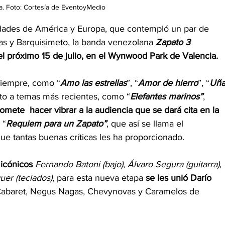
ca. Foto: Cortesía de EventoyMedio
udades de América y Europa, que contempló un par de 
cas y Barquisimeto, la banda venezolana 
Zapato 3 
el próximo 15 de julio, en el Wynwood Park de Valencia. 
 siempre, como “
Amo las estrellas
”, “
Amor de hierro
”, “
Uña
nto a temas más recientes, como “
Elefantes marinos”
, 
omete  hacer vibrar a la audiencia que se dará cita en la 
 “
Requiem para un Zapato”
, que así se llama el 
e tantas buenas críticas les ha proporcionado. 
icónicos
Fernando Batoni (bajo)
, 
Álvaro Segura (guitarra)
, 
er (teclados)
, para esta nueva etapa 
se les unió Darío 
Cabaret, Negus Nagas, Chevynovas y Caramelos de 