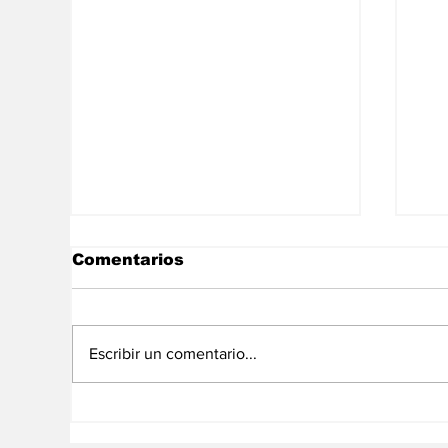
Comentarios
Escribir un comentario...
Lo más viral: Shakira
En
vuelve a sorprender en
ju