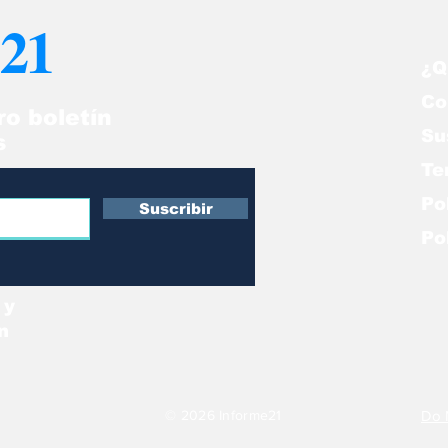
iuni
Venezuela
21
¿Q
Co
ro boletín
Su
s
Te
Po
Suscribir
Po
 y
n
© 2026 Informe21
Do 