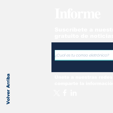
las redes
Af
Informe
Suscríbete a nuest
gratuito de noticia
Volver Arriba
Únete a nuestras redes
comparte la informació