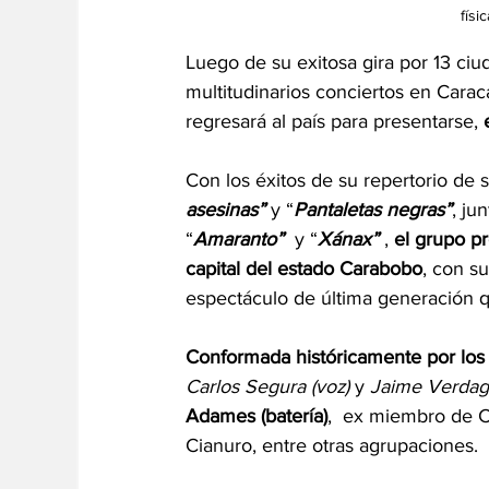
físi
Luego de su exitosa gira por 13 ci
multitudinarios conciertos en Cara
regresará al país para presentarse, 
Con los éxitos de su repertorio de
asesinas”
 y “
Pantaletas negras”
, ju
“
Amaranto”
  y “
Xánax”
 ,
 el grupo pr
capital del estado Carabobo
, con su
espectáculo de última generación qu
Conformada históricamente por los 
Carlos Segura (voz) 
y 
Jaime Verdagu
Adames (batería)
,  ex miembro de 
Cianuro, entre otras agrupaciones. 