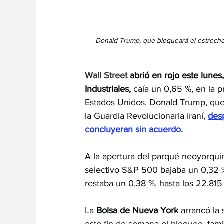
 Donald Trump, que bloqueará el estrecho 
Wall Street 
abrió en rojo este lunes
Industriales, 
caía un 0,65 %, en la p
Estados Unidos, Donald Trump, que
la Guardia Revolucionaria iraní, 
des
concluyeran sin acuerdo.
A la apertura del parqué neoyorquin
selectivo S&P 500 bajaba un 0,32 %
restaba un 0,38 %, hasta los 22.815
La 
Bolsa de Nueva York
 arrancó l
este fin de semana el bloqueo, tam