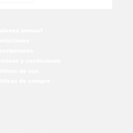
uienes somos?
ntáctanos
scripciones
rminos y condiciones
líticas de uso
lítica
s de compra