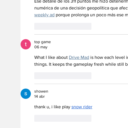
Ese detalle de los 311 puntos me hizo detenerme
numérica de una decisión geopolítica que afec
weekly ad
 porque prolonga un poco más ese m
Me gusta
Reaccionar
top game
06 may
What I like about 
Drive Mad
 is how each level 
things. It keeps the gameplay fresh while still 
Me gusta
Reaccionar
showen
14 abr
thank u, i like play 
snow rider
Me gusta
Reaccionar