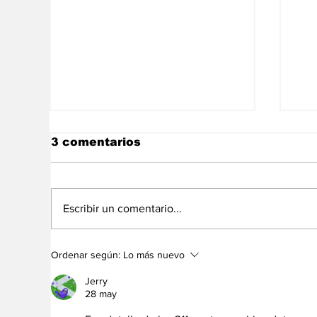
3 comentarios
Escribir un comentario...
Trump cuestiona al
Si
Ordenar según:
Lo más nuevo
Papa por su postura en
ho
seguridad y política
de
Jerry
internacional
Ir
28 may