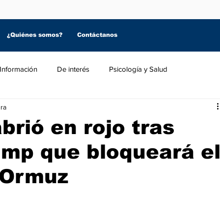
¿Quiénes somos?
Contáctanos
Información
De interés
Psicología y Salud
ura
brió en rojo tras
ump que bloqueará e
 Ormuz