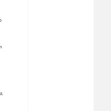
o 
n 
 
l.