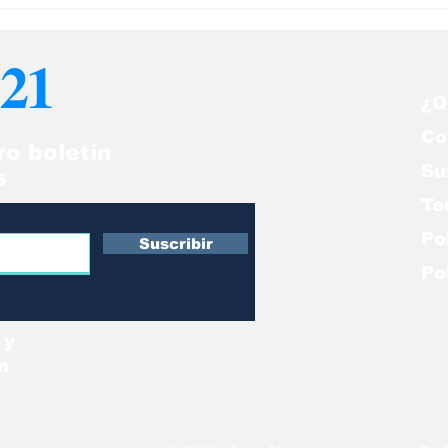
21
¿Q
Co
ro boletín
Su
s
Te
Po
Suscribir
Po
 y
n