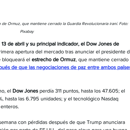
de Ormuz, que mantiene cerrado la Guardia Revolucionaria iraní. Foto: 
Pixabay
, 13 de abril y su principal indicador, el Dow Jones de 
rimera apertura del mercado tras anunciar el presidente d
 bloqueará el 
estrecho de Ormuz
, que mantiene cerrado 
pués de que las negociaciones de paz entre ambos paíse
o, el 
Dow Jones
 perdía 311 puntos, hasta los 47.605; el 
, hasta las 6.795 unidades; y el tecnológico Nasdaq 
 enteros.
a semana con pérdidas después de que Trump anunciara 
bién por parte de EE.UU., del paso clave para una buena 