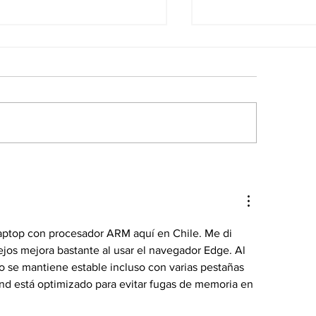
s noticias de
Las noticias po
onomía del 5Ago en
del 5Ago en Ve
nezuela
aptop con procesador ARM aquí en Chile. Me di 
jos mejora bastante al usar el navegador Edge. Al 
co se mantiene estable incluso con varias pestañas 
nd está optimizado para evitar fugas de memoria en 