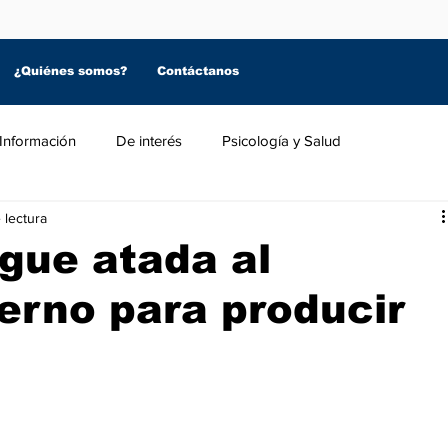
¿Quiénes somos?
Contáctanos
Información
De interés
Psicología y Salud
 lectura
gue atada al
erno para producir