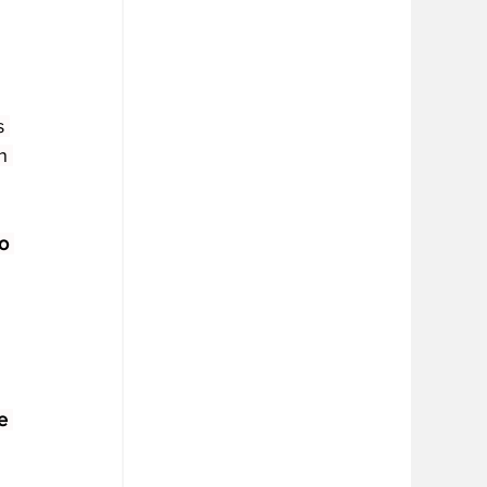
s 
n 
o 
e 