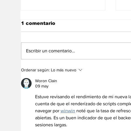
1 comentario
Escribir un comentario...
Venezuela sigue
La
Ordenar según:
Lo más nuevo
conquistando medallas
ec
en los
Ve
Woron Clain
Centroamericanos
09 may
Estuve revisando el rendimiento de mi nueva l
cuenta de que el renderizado de scripts comple
navegar por 
winwin
 noté que la tasa de refres
abiertas. Es un buen indicador de que el backe
sesiones largas.