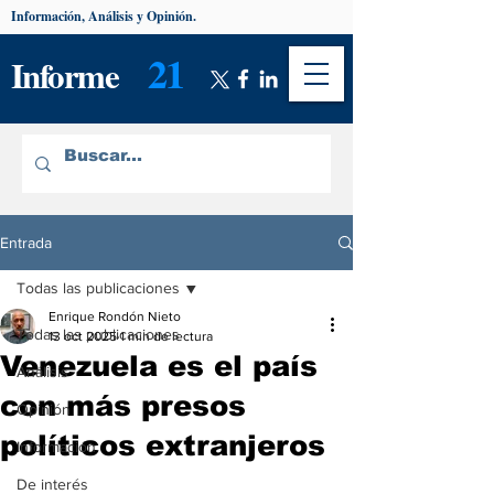
Información, Análisis y Opinión.
21
Informe
Entrada
Todas las publicaciones
Enrique Rondón Nieto
Todas las publicaciones
13 oct 2025
1 min de lectura
Venezuela es el país
Análisis
con más presos
Opinión
políticos extranjeros
Información
De interés