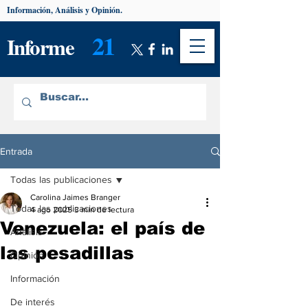
Información, Análisis y Opinión.
21
Informe
Entrada
Todas las publicaciones
Carolina Jaimes Branger
Todas las publicaciones
4 ago 2025
3 min de lectura
Venezuela: el país de
Análisis
las pesadillas
Opinión
Información
De interés