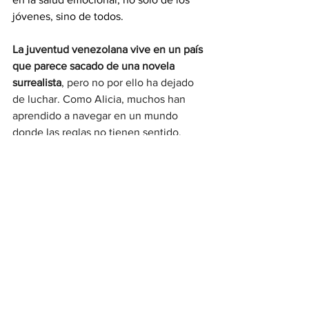
jóvenes, sino de todos.
La juventud venezolana vive en un país 
que parece sacado de una novela 
surrealista
, pero no por ello ha dejado 
de luchar. Como Alicia, muchos han 
aprendido a navegar en un mundo 
donde las reglas no tienen sentido, 
pero aún conservan la capacidad de 
imaginar otro país —uno donde lo que 
es, sea realmente lo que es.
Carolina Jaimes Branger
Opinión