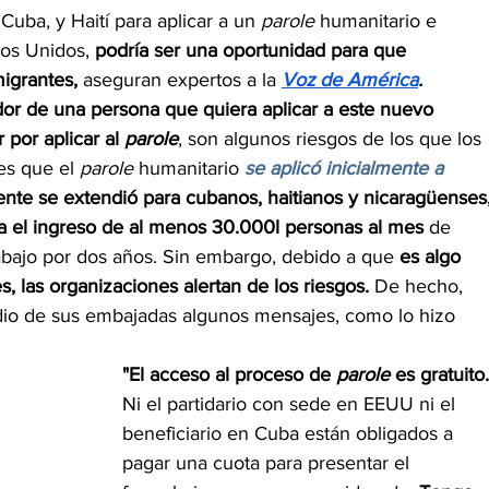
Cuba, y Haití para aplicar a un 
parole 
humanitario e 
os Unidos, 
podría ser una oportunidad para que 
igrantes,
 aseguran expertos a la 
Voz de América
.
or de una persona que quiera aplicar a este nuevo 
por aplicar al 
parole
, son algunos riesgos de los que los 
es que el 
parole 
humanitario 
se aplicó inicialmente a 
nte se extendió para cubanos, haitianos y nicaragüenses,
ía el ingreso de al menos 30.000l personas al mes 
de 
abajo por dos años. Sin embargo, debido a que 
es algo 
, las organizaciones alertan de los riesgos.
 De hecho, 
io de sus embajadas algunos mensajes, como lo hizo 
"El acceso al proceso de 
parole 
es gratuito.
Ni el partidario con sede en EEUU ni el 
beneficiario en Cuba están obligados a 
pagar una cuota para presentar el 