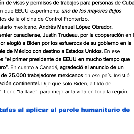
n de visas y permisos de trabajos para personas de Cuba
n que EEUU experimenta 
uno de los mayores flujos 
tos de la oficina de Control Fronterizo.
atario mexicano, 
Andrés Manuel López Obrador, 
emier canadiense, Justin Trudeau, por la cooperación 
en l
r elogió a Biden por los esfuerzos de su gobierno en la 
avés de México con destino a Estados Unidos.
 En ese 
es “el primer presidente de EEUU en mucho tiempo que 
uro”
. En cuanto a Canadá, 
agradeció el anuncio de un 
n de 25.000 trabajadores mexicanos
 en ese país. Insistió 
ción continental.
 Dijo que solo Biden, a tildó de 
 tiene “la llave”, para mejorar la vida en toda la región.
tafas al aplicar al parole humanitario de 