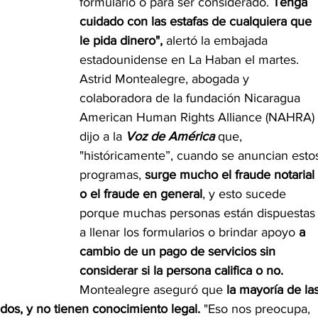
formulario o para ser considerado. 
Tenga 
cuidado con las estafas de cualquiera que 
le pida dinero", 
alertó la embajada 
estadounidense en La Haban el martes.
Astrid Montealegre, abogada y 
colaboradora de la fundación Nicaragua 
American Human Rights Alliance (NAHRA) 
dijo a la 
Voz de América
 que, 
"históricamente”, cuando se anuncian esto
programas, 
surge mucho el fraude notarial 
o el fraude en general
, y esto sucede 
porque muchas personas están dispuestas
a llenar los formularios o brindar apoyo 
a 
cambio de un pago de servicios sin 
considerar si la persona califica o no. 
Montealegre aseguró que 
la mayoría de las
os, y no tienen conocimiento legal.
 "Eso nos preocupa, 