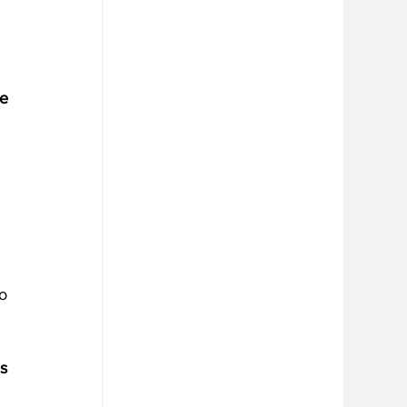
 
e 
 
o 
 
s 