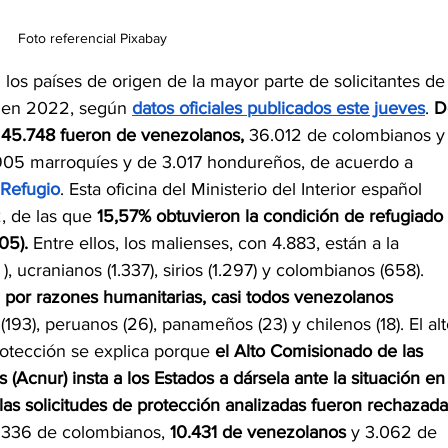
Foto referencial Pixabay
los países de origen de la mayor parte de solicitantes de
a en 2022, según 
datos oficiales publicados este jueves
. 
D
, 45.748 fueron de venezolanos, 
36.012 de colombianos y
905 marroquíes y de 3.017 hondureños, de acuerdo a 
 Refugio
. Esta oficina del Ministerio del Interior español 
, de las que 
15,57% obtuvieron la condición de refugiado 
05).
 Entre ellos, los malienses, con 4.883, están a la 
, ucranianos (1.337), sirios (1.297) y colombianos (658). 
 por razones humanitarias, casi todos venezolanos 
193), peruanos (26), panameños (23) y chilenos (18). El alt
tección se explica porque 
el Alto Comisionado de las 
(Acnur) insta a los Estados a dársela ante la situación en
las solicitudes de protección analizadas fueron rechazada
5.336 de colombianos, 
10.431 de venezolanos
 y 3.062 de 