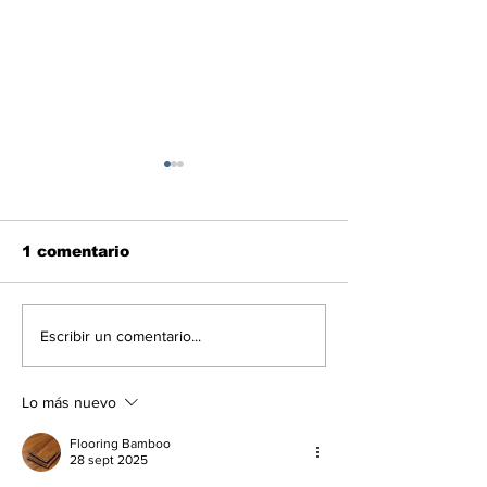
1 comentario
Lo más viral: Shakira
En libertad pl
Escribir un comentario...
vuelve a sorprender
jueza María 
en las redes
Afiuni
Lo más nuevo
Flooring Bamboo
28 sept 2025