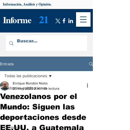
Información, Análisis y Opinión.
21
Informe
Entrada
Todas las publicaciones
Enrique Rondón Nieto
Todas las publicaciones
25 may 2023
2 min de lectura
Venezolanos por el
Análisis
Mundo: Siguen las
Opinión
deportaciones desde
Información
EE.UU. a Guatemala
De interés