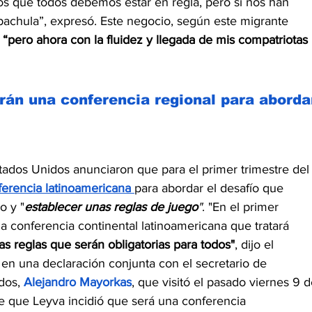
s que todos debemos estar en regla, pero sí nos han 
pachula”, expresó. Este negocio, según este migrante 
 “pero ahora con la fluidez y llegada de mis compatriotas 
rán una conferencia regional para aborda
ados Unidos anunciaron que para el primer trimestre del
erencia latinoamericana 
para abordar el desafío que 
o y "
establecer unas reglas de juego
"
. "En el primer 
 conferencia continental latinoamericana que tratará 
as reglas que serán obligatorias para todos"
, dijo el 
 en una declaración conjunta con el secretario de 
dos, 
Alejandro Mayorkas
, que visitó el pasado viernes 9 d
de que Leyva incidió que será una conferencia 