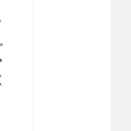
 
a 
s 
n 
.