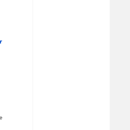
r 
 
e 