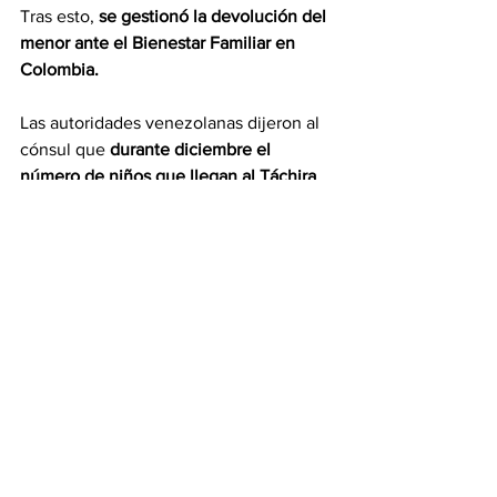
Tras esto, 
se gestionó la devolución del 
menor ante el Bienestar Familiar en 
Colombia.
Las autoridades venezolanas dijeron al 
cónsul que 
durante diciembre el 
número de niños que llegan al Táchira 
es mayor.
Se han contabilizado hasta 120 menores 
de edad que llegaron desde Colombia
. 
Algunos son colombianos y otros 
venezolanos. También han llegado de 
otras nacionalidades.
Enrique Rondón Nieto
Etiquetas:
Lo más leído