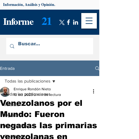
Información, Análisis y Opinión.
21
Informe
Entrada
Todas las publicaciones
Enrique Rondón Nieto
Todas las publicaciones
13 oct 2023
3 min de lectura
Venezolanos por el
Análisis
Mundo: Fueron
Opinión
negadas las primarias
Información
venezolanas en
De interés