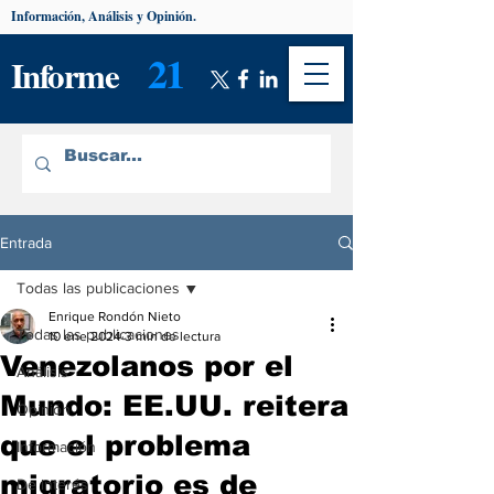
Información, Análisis y Opinión.
21
Informe
Entrada
Todas las publicaciones
Enrique Rondón Nieto
Todas las publicaciones
10 ene 2024
3 min de lectura
Venezolanos por el
Análisis
Mundo: EE.UU. reitera
Opinión
que el problema
Información
migratorio es de
De interés