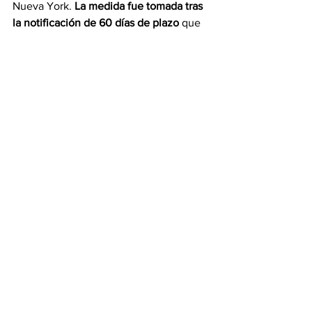
Nueva York. 
La medida fue tomada tras 
la notificación de 60 días de plazo 
que 
les habría dado la ciudad para encontrar 
un nuevo lugar. aunque temen por su 
destino. Los desalojados forman parte 
de más de 4 mil solicitantes de 
albergues.