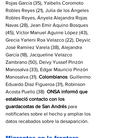
Rojas García (35), Yaibelis Coromoto 
Robles Reyes (21), Julia de los Ángeles 
Robles Reyes, Ányela Alejandra Rojas 
Navas (28), Jean Emir Aquino Bosques 
(45), Víctor Manuel Aguirre López (43), 
Grecia Yarleni Roa Velazco (22), Deyvic 
José Ramírez Varela (38), Alejandra 
García (18), Jacqueline Velazco 
Zambrano (50), Deivy Yussef Pinzón 
Manosalva (33), Edgar Mauricio Pinzón 
Manosalva (31). 
Colombianos
: Guillermo 
Eduardo Díaz Figueroa (31), Robinson 
Acosta Puello (38)  
ONSA informó que 
estableció contacto con los 
guardacostas de San Andrés 
para 
notificarles sobre el hecho y ampliar los 
datos recabados sobre la desaparición. 
Migrantes en la frontera 