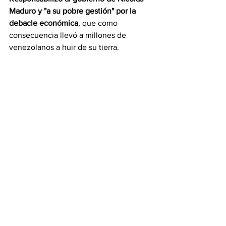
Maduro y "a su pobre gestión" por la 
debacle económica
, que como 
consecuencia llevó a millones de 
venezolanos a huir de su tierra.
“
Ningún venezolano debe sentirse 
acomplejado por haber cruzado El 
Darién o tomado un peñero para 
escapar de la tiranía”
, señaló en un 
mensaje divulgado a través de su 
cuenta de Twitter. En ese sentido, 
Smolansky destacó que 
los migrantes 
venezolanos, sin importar en dónde 
estén, dejan en alto el nombre del país. 
“Hay millones de historias de éxito, 
reinvención, resiliencia, 
emprendimiento y estudio. 
Venezuela 
se recuperará en el futuro con el aporte 
de su diáspora, de sus migrantes”
, 