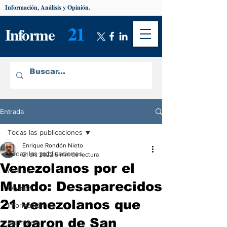
Información, Análisis y Opinión.
21
Informe
Entrada
Todas las publicaciones
Enrique Rondón Nieto
Todas las publicaciones
21 dic 2022
5 min de lectura
Venezolanos por el
Análisis
Mundo: Desaparecidos
Opinión
21 venezolanos que
Información
zarparon de San
De interés