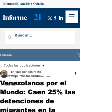
Información, Análisis y Opinión.
21
Informe
Entrada
Todas las publicaciones
Enrique Rondón Nieto
Todas las publicaciones
22 jun 2023
4 min de lectura
Venezolanos por el
Análisis
Mundo: Caen 25% las
Opinión
detenciones de
Información
migrantes en la
De interés