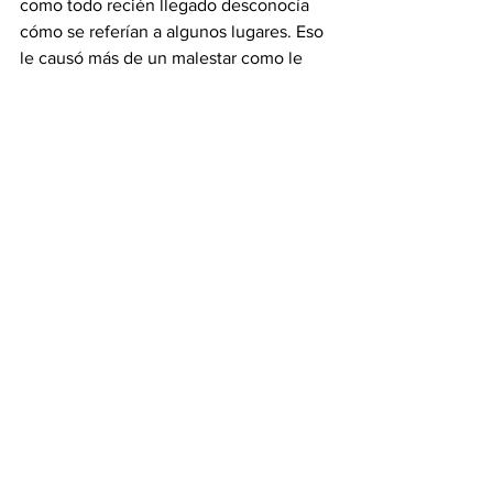
como todo recién llegado desconocía 
cómo se referían a algunos lugares. Eso 
le causó más de un malestar como le 
contó a Nora: "...
una vez llegué tarde al 
salón porque estaba comprando en la 
cantina de la escuela y cuando me 
preguntaron 
dije que estaba en la 
cantina y me regañaron,
 la profesora, 
me dijo: ¿cómo? Aquí se llama tienda, 
cantina es otra cosa”, expresó imitando 
a la persona que le hizo la corrección 
en un tono no muy amigable. 
Tuvieron 
que pasar dos años para que Lucero se 
adaptara a la migración y se sintiera a 
gusto totalmente en la escuela
. Hoy 
dice que esos temores, tanto por migrar 
como por la xenofobia, fueron 
superados y 
asegura que la educación 
en Colombia es exigente
, tanto en el 