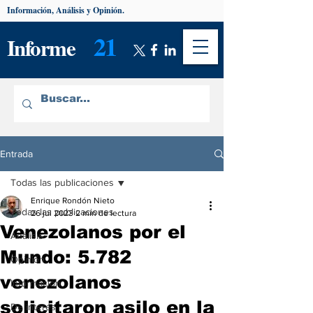
Información, Análisis y Opinión.
21
Informe
Entrada
Todas las publicaciones
Enrique Rondón Nieto
Todas las publicaciones
26 jul 2023
2 min de lectura
Venezolanos por el
Análisis
Mundo: 5.782
Opinión
venezolanos
Información
solicitaron asilo en la
De interés