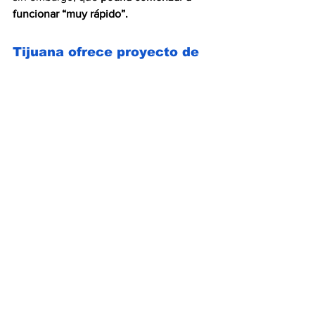
funcionar “muy rápido”.
Tijuana ofrece proyecto de 
educación itinerante para 
niños migrantes
De los aproximadamente 6.000 
migrantes que esperan en Tijuana una 
oportunidad para pedir asilo en EEUU, 
la mitad son menores de edad
. Y grupos 
locales e internacionales recorren los 
albergues 
para atender a los más 
pequeños a bordo del 
Bebé Bus
. 
Vicente Calderón de la 
Voz de América 
con el reporte
.