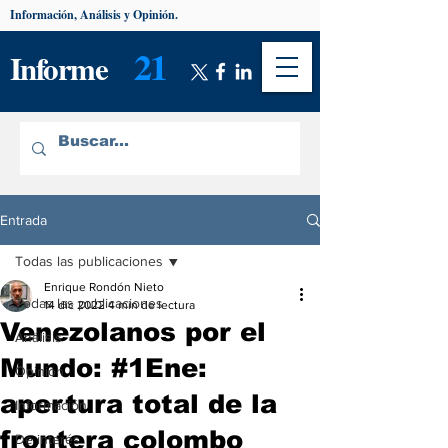
Información, Análisis y Opinión.
21
Informe
Entrada
Todas las publicaciones
Enrique Rondón Nieto
Todas las publicaciones
14 dic 2022
4 min de lectura
Venezolanos por el
Análisis
Mundo: #1Ene:
Opinión
apertura total de la
Información
frontera colombo
De interés