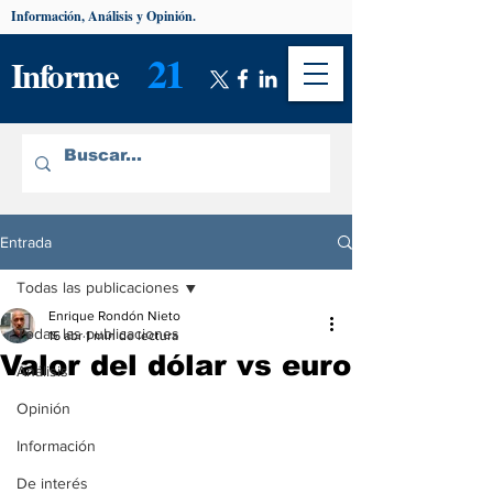
Información, Análisis y Opinión.
21
Informe
Entrada
Todas las publicaciones
Enrique Rondón Nieto
Todas las publicaciones
16 abr
1 min de lectura
Valor del dólar vs euro
Análisis
Opinión
Información
De interés