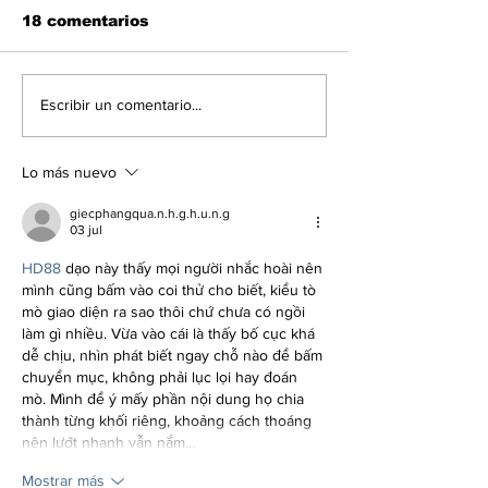
18 comentarios
En libertad plena la
Las noticias 
Escribir un comentario...
jueza María Lourdes
economía del
Afiuni
en Venezuela
Lo más nuevo
giecphangqua.n.h.g.h.u.n.g
03 jul
HD88
 dạo này thấy mọi người nhắc hoài nên 
mình cũng bấm vào coi thử cho biết, kiểu tò 
mò giao diện ra sao thôi chứ chưa có ngồi 
làm gì nhiều. Vừa vào cái là thấy bố cục khá 
dễ chịu, nhìn phát biết ngay chỗ nào để bấm 
chuyển mục, không phải lục lọi hay đoán 
mò. Mình để ý mấy phần nội dung họ chia 
thành từng khối riêng, khoảng cách thoáng 
nên lướt nhanh vẫn nắm…
Mostrar más