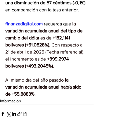
una disminución de 57 céntimos (-0,1%) 
en comparación con la tasa anterior.
finanzadigital.com
 recuerda que
la 
variación acumulada anual del tipo de 
cambio del dólar
 es de 
+182,1141 
bolívares (+61,0828%)
. Con respecto al 
21 de abril de 2025 (Fecha referencial), 
el incremento es de
 +399,2974 
bolívares (+493,2045%)
.
Al mismo día del año pasado
 la 
variación acumulada anual había sido 
de
+55,8883%
.
Información