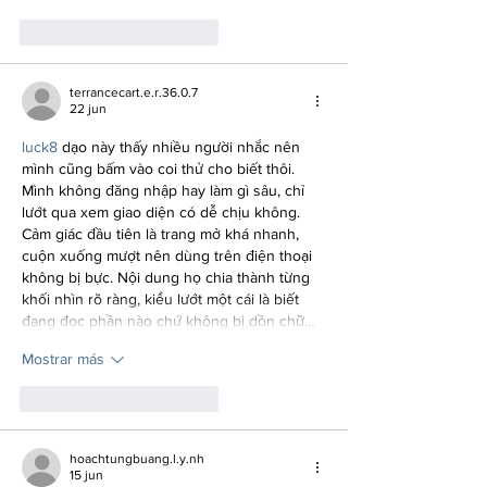
Me gusta
Reaccionar
terrancecart.e.r.36.0.7
22 jun
luck8
 dạo này thấy nhiều người nhắc nên 
mình cũng bấm vào coi thử cho biết thôi. 
Mình không đăng nhập hay làm gì sâu, chỉ 
lướt qua xem giao diện có dễ chịu không. 
Cảm giác đầu tiên là trang mở khá nhanh, 
cuộn xuống mượt nên dùng trên điện thoại 
không bị bực. Nội dung họ chia thành từng 
khối nhìn rõ ràng, kiểu lướt một cái là biết 
đang đọc phần nào chứ không bị dồn chữ…
Mostrar más
Me gusta
Reaccionar
hoachtungbuang.l.y.nh
15 jun