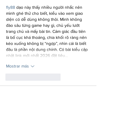
fly88
 dạo này thấy nhiều người nhắc nên 
mình ghé thử cho biết, kiểu vào xem giao 
diện có dễ dùng không thôi. Mình không 
đào sâu từng game hay gì, chủ yếu lướt 
trang chủ và mấy bài tin. Cảm giác đầu tiên 
là bố cục khá thoáng, chia khối rõ ràng nên 
kéo xuống không bị “ngợp”, nhìn cái là biết 
đâu là phần nội dung chính. Có bài kiểu cập 
nhật link mới nhất 2026 đặt tiêu…
Mostrar más
Me gusta
Reaccionar
hoachtungbuang.l.y.nh
10 jun
88M
 mình mới ghé thử vì thấy nhiều người 
nhắc, chủ yếu vào xem giao diện ra sao chứ 
không có ý tìm hiểu quá kỹ. Cảm giác đầu 
tiên là họ trình bày khá “dễ thở”, kiểu chia 
nội dung thành từng khối nên lướt nhanh 