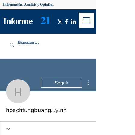
Información, Análisis y Opinión.
21
Informe
Más acciones
Seguir
hoachtungbuang.l.y.nh
hoachtungbuang.l.y.nh