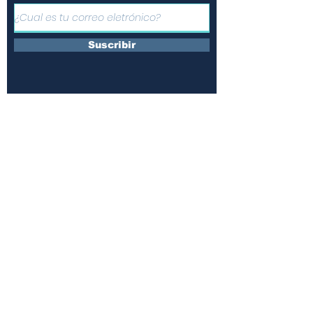
Suscribir
Únete a nuestras redes y
comparte la información
¿Quienes somos?
Contáctanos
Suscripciones
Terminos y condiciones
Políticas de uso