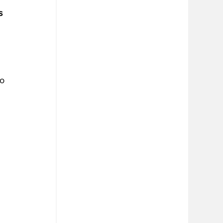
s 
o 
 