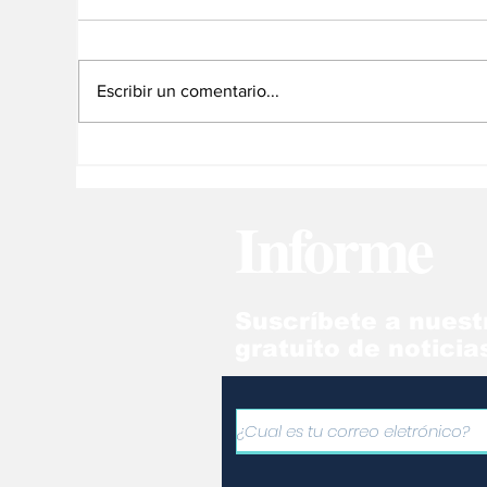
Escribir un comentario...
No somos un
El
diagnónstico, somos un
Pe
camino
cr
Informe
hu
Suscríbete a nuest
gratuito de noticia