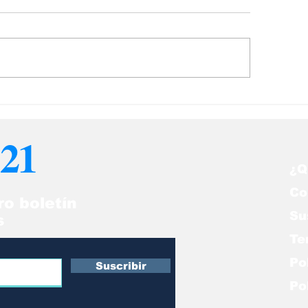
 retiro de la Corte
“Los iraníes n
nal Internacional:
chavistas y me
imen de lesa
rodriguistas ¡Q
21
manidad
nos proteja!”
¿Q
Co
ro boletín
Su
s
Te
Po
Suscribir
Po