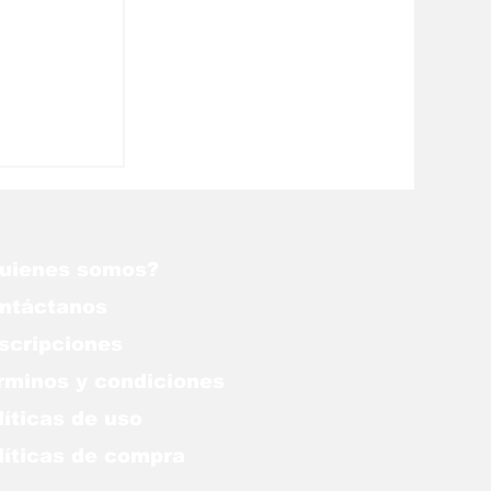
o somos
nos aún
ue Alá
uienes somos?
ntáctanos
scripciones
rminos y condiciones
líticas de uso
lítica
s de compra