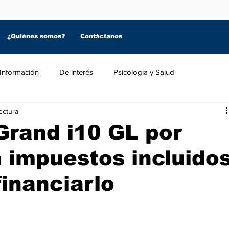
¿Quiénes somos?
Contáctanos
Información
De interés
Psicología y Salud
ectura
Grand i10 GL por
 impuestos incluido
financiarlo