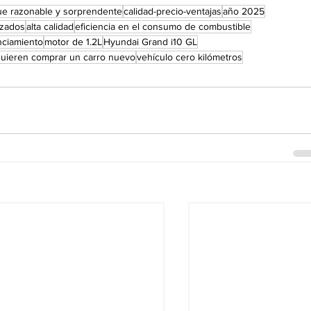
que razonable y sorprendente
calidad-precio-ventajas
año 2025
izados
alta calidad
eficiencia en el consumo de combustible
nciamiento
motor de 1.2L
Hyundai Grand i10 GL
 quieren comprar un carro nuevo
vehículo cero kilómetros