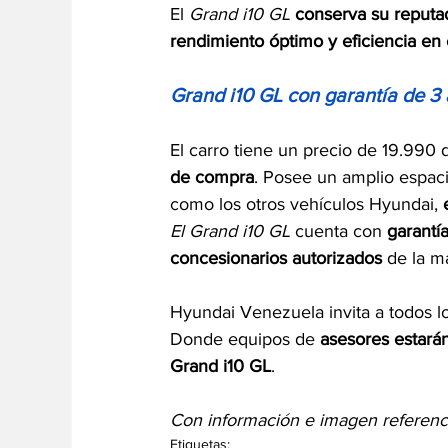
El 
Grand i10 GL
conserva su reputa
rendimiento óptimo y eficiencia e
Grand i10 GL con garantía de 3
El carro tiene un precio de 19.990 
de compra
. Posee un amplio espacio
como los otros vehículos Hyundai, 
El Grand i10 GL
 cuenta con 
garantí
concesionarios autorizados
 de la m
Hyundai Venezuela invita a todos los
Donde equipos de 
asesores estarán
Grand i10 GL
.
Con información e imagen referenc
Etiquetas: