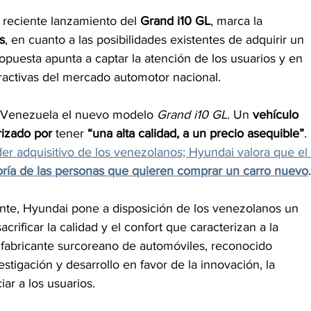
 reciente lanzamiento del 
Grand i10 GL
, marca la 
s
, en cuanto a las posibilidades existentes de adquirir un 
puesta apunta a captar la atención de los usuarios y en 
tractivas del mercado automotor nacional.
 Venezuela el nuevo modelo 
Grand i10 GL
. Un
 vehículo 
rizado por 
tener
 “una alta calidad, a un precio asequible”
.
r adquisitivo de los venezolanos; Hyundai valora que el 
oría de las personas que quieren comprar un carro nuevo
.
nte, Hyundai pone a disposición de los venezolanos un 
acrificar la calidad y el confort que caracterizan a la 
fabricante surcoreano de automóviles, reconocido 
tigación y desarrollo en favor de la innovación, la 
iar a los usuarios.