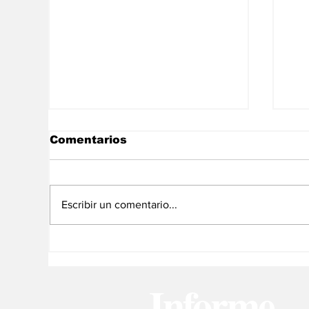
Comentarios
Escribir un comentario...
Lo más viral: Shakira
En
vuelve a sorprender en
ju
las redes
Af
Informe