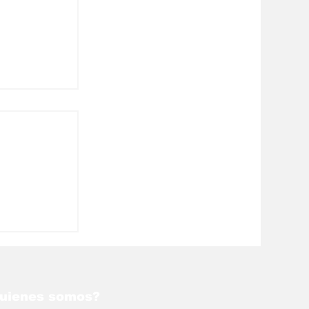
n: Trump
llevar al
igroso
uienes somos?