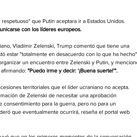
respetuoso" que Putin aceptara ir a Estados Unidos. 
nicarse con los líderes europeos.
niano, Vladímir Zelenski, Trump comentó que tiene una 
stó estar "totalmente en desacuerdo con lo que ha hecho"
organizar un encuentro entre Zelenski y Putin, y mencion
, afirmando: 
"Puedo irme y decir: ‘¡Buena suerte!’".
cesiones territoriales que el líder ucraniano no acepta. 
irmación de Zelenski de necesitar una aprobación 
e consentimiento para la guerra, pero no para un 
sideró que eventualmente ocurrirá, reseña el portal web 
luyó que en los primeros momentos de la conversación 