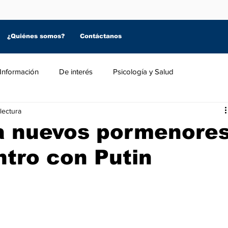
¿Quiénes somos?
Contáctanos
Información
De interés
Psicología y Salud
lectura
a nuevos pormenore
tro con Putin