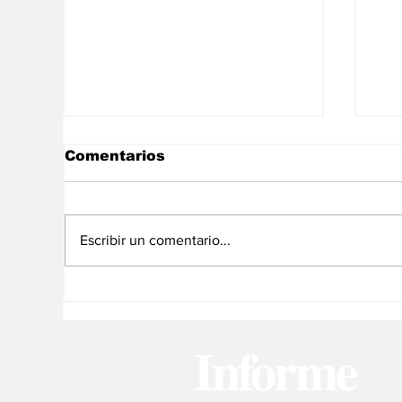
Comentarios
Escribir un comentario...
Muere el exministro de
Tr
Transporte ruso horas
ju
después de su
Informe
destitución por Putin