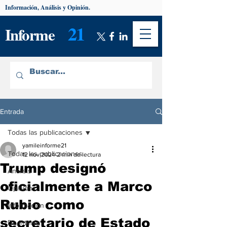
Información, Análisis y Opinión.
21
Informe
Entrada
Todas las publicaciones
yamileinforme21
Todas las publicaciones
12 nov 2024
2 min de lectura
Trump designó
Análisis
oficialmente a Marco
Opinión
Rubio como
Información
secretario de Estado
De interés