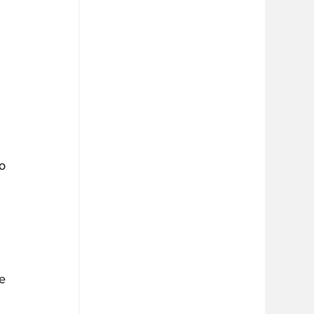
o 
e 
 