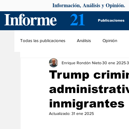
Información, Análisis y Opinión.
Informe
21
Publicaciones
Todas las publicaciones
Análisis
Opinión
Enrique Rondón Nieto
30 ene 2025
3
Trump crimin
administrati
inmigrantes
Actualizado:
31 ene 2025