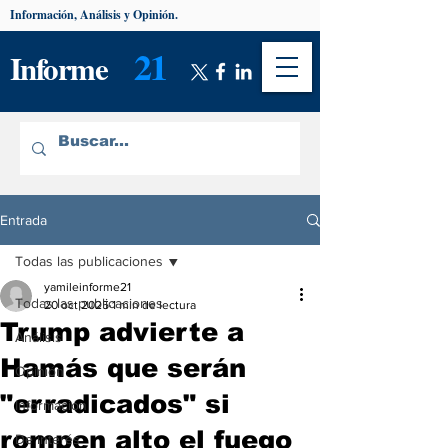
Información, Análisis y Opinión.
21
Informe
Entrada
Todas las publicaciones
yamileinforme21
Todas las publicaciones
20 oct 2025
1 min de lectura
Trump advierte a
Análisis
Hamás que serán
Opinión
"erradicados" si
Información
rompen alto el fuego
De interés