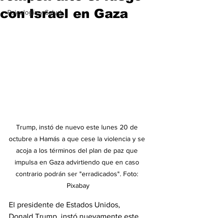
con Israel en Gaza
Psicología y Salud
Trump, instó de nuevo este lunes 20 de 
octubre a Hamás a que cese la violencia y se 
acoja a los términos del plan de paz que 
impulsa en Gaza advirtiendo que en caso 
contrario podrán ser "erradicados". Foto: 
Pixabay
El presidente de Estados Unidos, 
Donald Trump, instó nuevamente este 