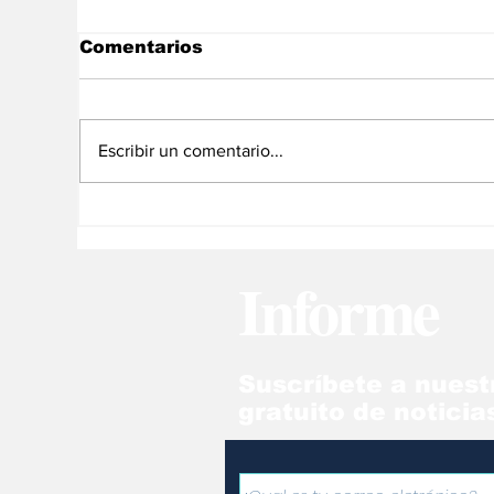
Comentarios
Escribir un comentario...
Venezuela sigue
La
conquistando medallas
ec
en los
Ve
Informe
Centroamericanos
Suscríbete a nuest
gratuito de noticia