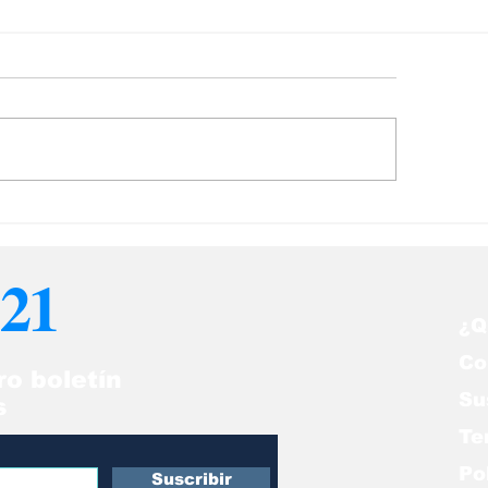
s noticias de
Las noticias po
onomía del 5Ago en
del 5Ago en Ve
nezuela
21
¿Q
Co
ro boletín
Su
s
Te
Po
Suscribir