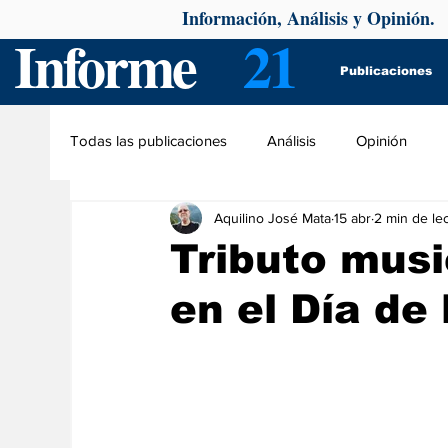
Información, Análisis y Opinión.
Informe
21
Publicaciones
Todas las publicaciones
Análisis
Opinión
Aquilino José Mata
15 abr
2 min de le
Tributo musi
en el Día de