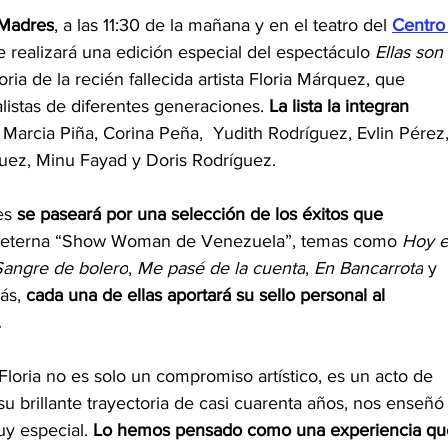
 Madres
, a las 11:30 de la mañana y en el teatro del 
Centro
se realizará una edición especial del espectáculo 
Ellas son 
oria de la recién fallecida artista Floria Márquez, que 
listas de diferentes generaciones. 
La lista la integran 
arcia Piña, Corina Peña,  Yudith Rodríguez, Evlin Pérez,
uez, Minu Fayad y Doris Rodríguez.
es 
se paseará por una selección de los éxitos que 
a eterna “Show Woman de Venezuela”, temas como 
Hoy e
Sangre de bolero
, 
Me pasé de la cuenta
, 
En Bancarrota
 y 
ás, 
cada una de ellas aportará su sello personal al 
.
loria no es solo un compromiso artístico, es un acto de 
 brillante trayectoria de casi cuarenta años, nos enseñó
y especial. 
Lo hemos pensado como una experiencia qu