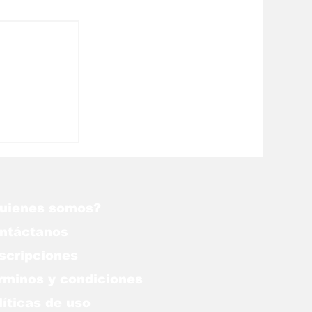
líticas
nezuela
uienes somos?
ntáctanos
scripciones
rminos y condiciones
líticas de uso