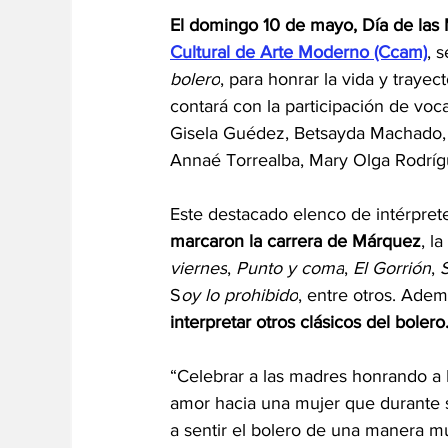
El domingo 10 de mayo, Día de las
Cultural de Arte Moderno (Ccam)
, 
bolero
, para honrar la vida y trayect
contará con la participación de voca
Gisela Guédez, Betsayda Machado, M
Annaé Torrealba, Mary Olga Rodríg
Este destacado elenco de intérpret
marcaron la carrera de Márquez
, l
viernes
, 
Punto y coma
, 
El Gorrión
, 
S
oy lo prohibido
, entre otros. Adem
interpretar otros clásicos del bolero
“Celebrar a las madres honrando a F
amor hacia una mujer que durante su
a sentir el bolero de una manera mu