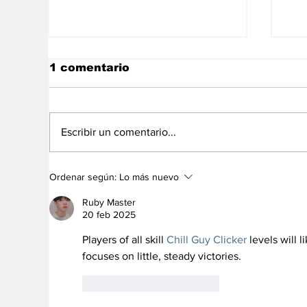
1 comentario
Escribir un comentario...
Biden "muerde a bebés"
¿T
Ordenar según:
Lo más nuevo
durante celebración de
es
Halloween (video)
se
Ruby Master
20 feb 2025
Players of all skill 
Chill Guy Clicker
 levels will 
focuses on little, steady victories.
Me gusta
Reaccionar