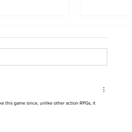
ruco o trato?
Autor del tirot
peluznante historia y
Georgia tiene 
cretos de Halloween
será juzgado 
adulto
like this game since, unlike other action RPGs, it 