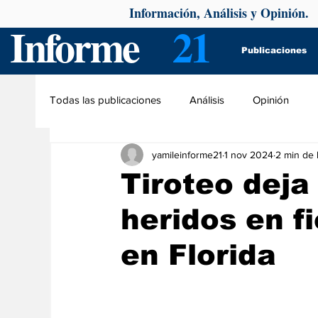
Información, Análisis y Opinión.
Informe
21
Publicaciones
Todas las publicaciones
Análisis
Opinión
yamileinforme21
1 nov 2024
2 min de 
Tiroteo deja
heridos en f
en Florida