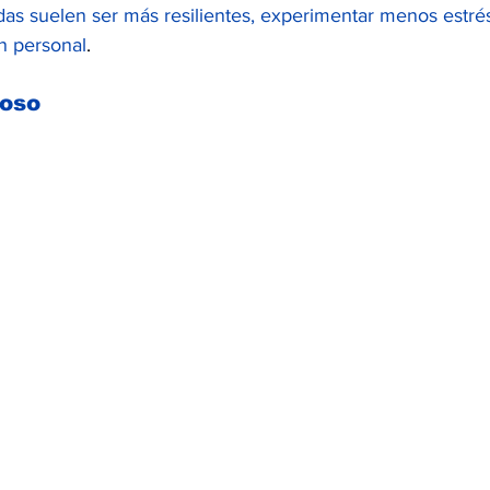
das suelen ser más resilientes, experimentar menos estré
ón personal
.
ioso