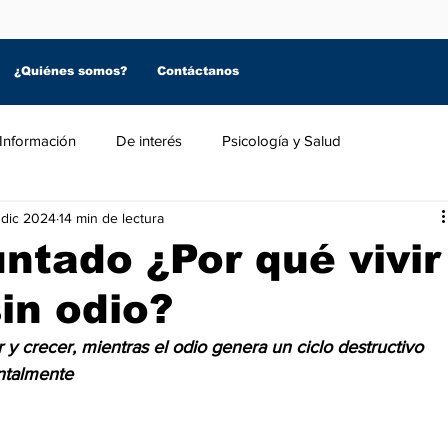
¿Quiénes somos?
Contáctanos
Información
De interés
Psicología y Salud
 dic 2024
14 min de lectura
ntado ¿Por qué vivir
in odio?
 y crecer, mientras el odio genera un ciclo destructivo 
ntalmente