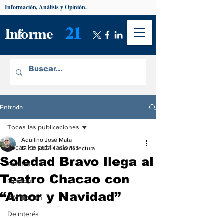
Información, Análisis y Opinión.
21
Informe
Entrada
Todas las publicaciones
Aquilino José Mata
Todas las publicaciones
18 dic 2024
4 min de lectura
Soledad Bravo llega al
Análisis
Teatro Chacao con
Opinión
“Amor y Navidad”
Información
De interés