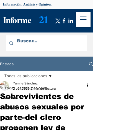
Información, Análisis y Opinión.
21
Informe
Entrada
Todas las publicaciones
Yamile Sánchez
Todas las publicaciones
2 oct 2023
2 min de lectura
Sobrevivientes de
Análisis
abusos sexuales por
Opinión
parte del clero
Información
proponen ley de
De interés