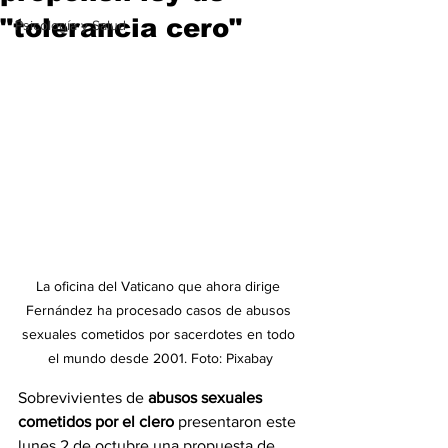
"tolerancia cero"
Psicología y Salud
La oficina del Vaticano que ahora dirige 
Fernández ha procesado casos de abusos 
sexuales cometidos por sacerdotes en todo 
el mundo desde 2001. Foto: Pixabay
Sobrevivientes de 
abusos sexuales 
cometidos por el clero 
presentaron este 
lunes 2 de octubre una propuesta de 