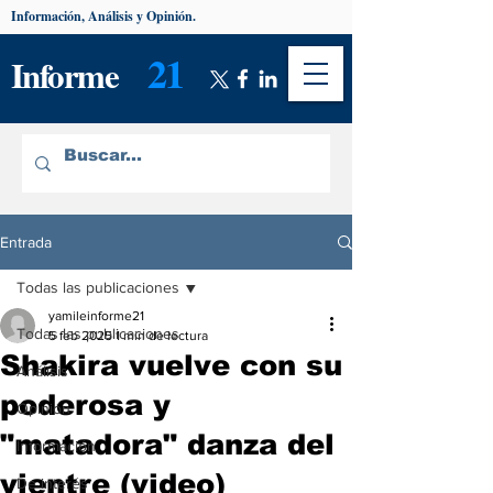
Información, Análisis y Opinión.
21
Informe
Entrada
Todas las publicaciones
yamileinforme21
Todas las publicaciones
5 feb 2025
1 min de lectura
Shakira vuelve con su
Análisis
poderosa y
Opinión
"matadora" danza del
Información
vientre (video)
De interés