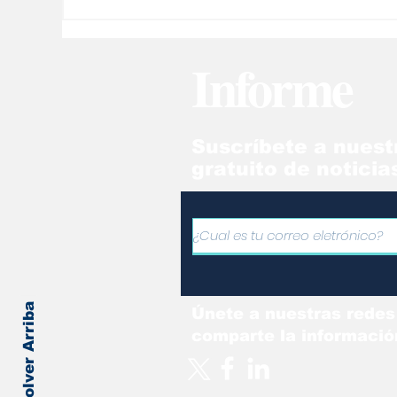
Miguel Uribe Turbay
Bo
sigue en "estado
at
crítico" tras el atentado
fu
Informe
en Colombia
de
Suscríbete a nuest
gratuito de noticia
Volver Arriba
Únete a nuestras redes
comparte la informació