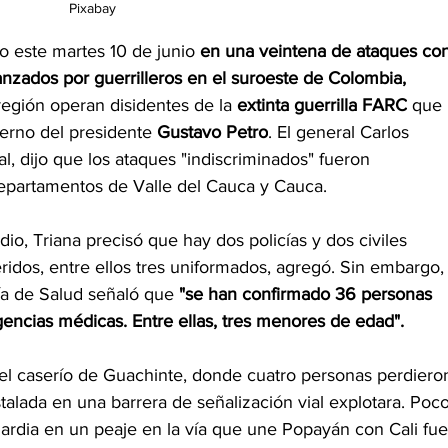
Pixabay
 este martes 10 de junio 
en una veintena de ataques con
nzados por guerrilleros en el suroeste de 
Colombia
, 
región operan disidentes de la 
extinta guerrilla FARC
 que 
erno del presidente 
Gustavo Petro
. El general Carlos 
al, dijo que los ataques "indiscriminados" fueron 
departamentos de Valle del Cauca y Cauca.
io, Triana precisó que hay dos policías y dos civiles 
idos, entre ellos tres uniformados, agregó. Sin embargo,
ía de Salud señaló que
 "se han confirmado 36 personas 
encias médicas. Entre ellas, tres menores de edad".
el caserío de Guachinte, donde cuatro personas perdiero
alada en una barrera de señalización vial explotara. Poco
rdia en un peaje en la vía que une Popayán con Cali fue