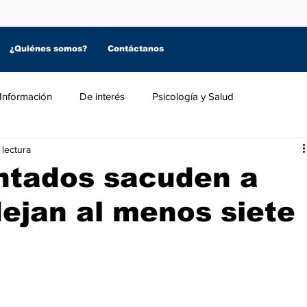
¿Quiénes somos?
Contáctanos
Información
De interés
Psicología y Salud
 lectura
entados sacuden a
ejan al menos siete