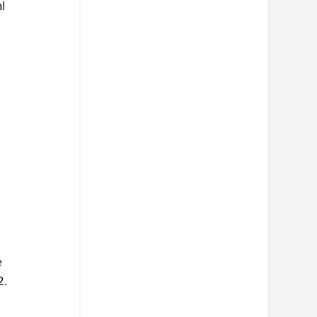
l 
 
2.