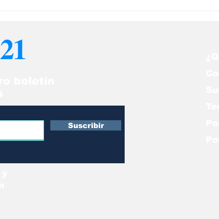
livia denuncia
Colombia, Cuba
entado con arma de
Venezuela y H
ego en la Embajada
expresan solid
21
 Venezuela en La Paz
Evo Morales, t
atentado
¿Q
Co
ro boletín
Su
s
Te
Po
Suscribir
Po
 y
n