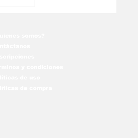
,
onduras
aridad a
ras
uienes somos?
ntáctanos
scripciones
rminos y condiciones
líticas de uso
lítica
s de compra