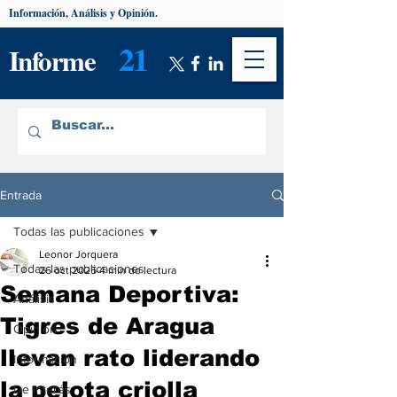
Información, Análisis y Opinión.
21
Informe
Entrada
Todas las publicaciones
Leonor Jorquera
Todas las publicaciones
26 oct 2025
4 min de lectura
Semana Deportiva:
Análisis
Tigres de Aragua
Opinión
llevan rato liderando
Información
la pelota criolla
De interés