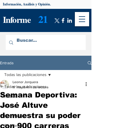
Información, Análisis y Opinión.
21
Informe
Entrada
Todas las publicaciones
Leonor Jorquera
Todas las publicaciones
17 may
6 min de lectura
Semana Deportiva:
Análisis
José Altuve
Opinión
demuestra su poder
Información
con 900 carreras
De interés