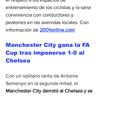
entrenamiento de los ciclistas y la sana 
convivencia con conductores y 
peatones en las avenidas locales. Con 
información de 
2001online.com
Manchester City gana la FA 
Cup tras imponerse 1-0 al 
Chelsea
Con un solitario tanto de Antoine 
Semenyo en la segunda mitad, el 
Manchester City derrotó al Chelsea y se 
proclamó 
campeón de la FA Cup
, este 
sábado en el estadio de Wembley, en 
Londres.
Es el 
vigésimo título con el City para el 
técnico español Pep Guardiola
 y el 