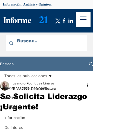
Información, Análisis y Opinión.
21
Informe
Entrada
Todas las publicaciones
Leandro Rodríguez Linárez
Todas las publicaciones
8 feb 2023
3 min de lectura
Se Solicita Liderazgo
Análisis
¡Urgente!
Opinión
Información
De interés