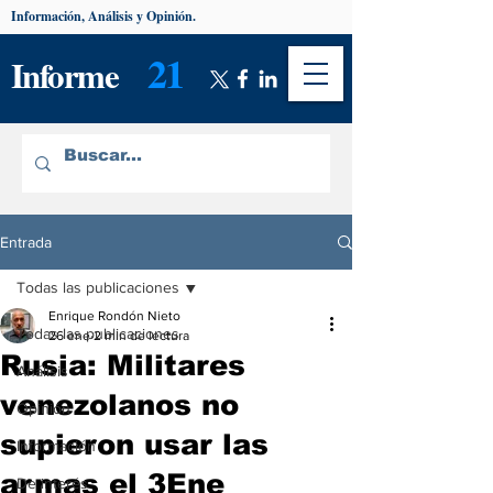
Información, Análisis y Opinión.
21
Informe
Entrada
Todas las publicaciones
Enrique Rondón Nieto
Todas las publicaciones
26 ene
2 min de lectura
Rusia: Militares
Análisis
venezolanos no
Opinión
supieron usar las
Información
armas el 3Ene
De interés