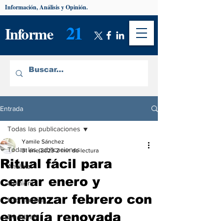
Información, Análisis y Opinión.
21
Informe
Entrada
Todas las publicaciones
Yamile Sánchez
Todas las publicaciones
31 ene 2023
2 min de lectura
Ritual fácil para
Análisis
cerrar enero y
Opinión
comenzar febrero con
Información
energía renovada
De interés