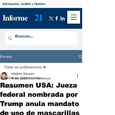
Información, Análisis y Opinión.
21
Informe
Entrada
Todas las publicaciones
Vladimir Gessen
Todas las publicaciones
19 abr 2022
6 min de lectura
Resumen USA: Jueza
Análisis
federal nombrada por
Opinión
Trump anula mandato
Información
de uso de mascarillas
De interés