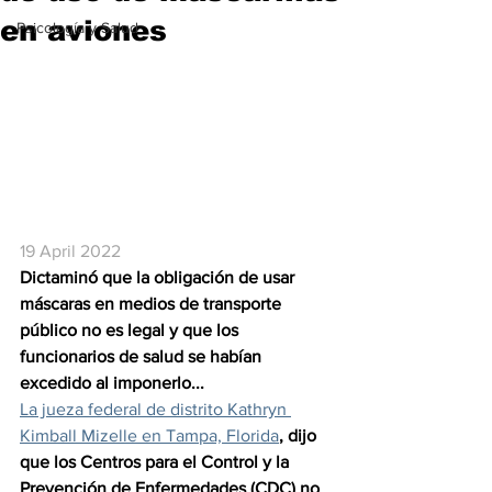
en aviones
Psicología y Salud
19 April 2022
Dictaminó que la obligación de usar 
máscaras en medios de transporte 
público no es legal y que los 
funcionarios de salud se habían 
excedido al imponerlo...
La jueza federal de distrito Kathryn 
Kimball Mizelle en Tampa, Florida
, dijo 
que los Centros para el Control y la 
Prevención de Enfermedades (CDC) no 