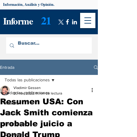
Información, Análisis y Opinión.
21
Informe
Entrada
Todas las publicaciones
Vladimir Gessen
Todas las publicaciones
20 nov 2022
11 min de lectura
Resumen USA: Con
Análisis
Jack Smith comienza
Opinión
probable juicio a
Información
Donald Trump
De interés