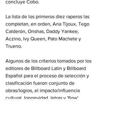
concluye Cobo.
La lista de los primeros diez raperos las 
completan, en orden, Ana Tijoux, Tego 
Calderón, Orishas, Daddy Yankee, 
Aczino, Ivy Queen, Pato Machete y 
Trueno.
Algunos de los criterios tomados por los 
editores de Billboard Latin y Billboard 
Español para el proceso de selección y 
clasificación fueron conjunto de 
obras/logros, el impacto/influencia 
cultural, longevidad, letras y 'flow' 
(destreza vocal).
No obstante, no se incluyeron artistas 
de pop-reggaetón, o de raperos como 
Bad Bunny y Anuel AA, que se han 