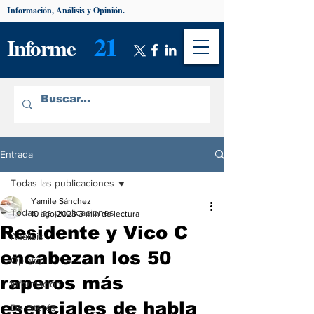
Información, Análisis y Opinión.
21
Informe
Entrada
Todas las publicaciones
Yamile Sánchez
Todas las publicaciones
10 ago 2023
3 min de lectura
Residente y Vico C
Análisis
encabezan los 50
Opinión
raperos más
Información
esenciales de habla
De interés