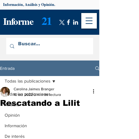
Información, Análisis y Opinión.
21
Informe
Entrada
Todas las publicaciones
Carolina Jaimes Branger
Todas las publicaciones
10 oct 2022
3 min de lectura
Rescatando a Lilit
Análisis
Opinión
Información
De interés