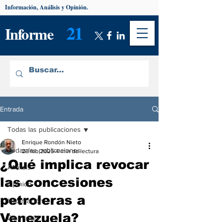
Información, Análisis y Opinión.
21
Informe
Entrada
Todas las publicaciones
Enrique Rondón Nieto
Todas las publicaciones
28 feb 2025
4 min de lectura
¿Qué implica revocar
Análisis
las concesiones
Opinión
petroleras a
Información
Venezuela?
De interés