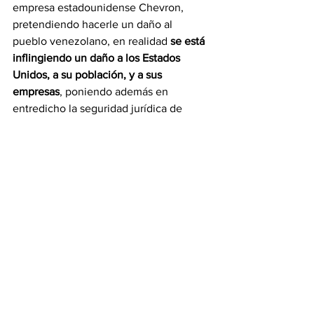
empresa estadounidense Chevron, 
pretendiendo hacerle un daño al 
pueblo venezolano, en realidad 
se está 
inflingiendo un daño a los Estados 
Unidos, a su población, y a sus 
empresas
, poniendo además en 
entredicho la seguridad jurídica de 
EEUU en su régimen de inversiones 
internacionales", dijo Rodríguez en 
comunicación escrita.
Además, según dijo, 
"este tipo de 
acciones fallidas impulsaron la 
migración de los años 2017 al 2021
 con 
las consecuencias ampliamente 
conocidas".
No está claro aún qué pasará con los 
contratos con otras petroleras
 como la 