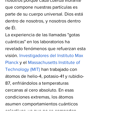
nosotros porque cada cuerda vibrante 
que compone nuestras partículas es 
parte de su cuerpo universal. Dios está 
dentro de nosotros, y nosotros dentro 
de Él.
La experiencia de las llamadas "gotas 
cuánticas" en los laboratorios ha 
revelado fenómenos que refuerzan esta 
visión. 
Investigadores del Instituto Max 
Planck
 y el
Massachusetts Institute of 
Technology (MIT)
 han trabajado con 
átomos de helio-4, potasio-41 y rubidio-
87, enfriándolos a temperaturas 
cercanas al cero absoluto. En esas 
condiciones extremas, los átomos 
asumen comportamientos cuánticos 
colectivos, ya que no se comportan 
como partículas individuales, sino como 
una entidad cuántica coherente, donde 