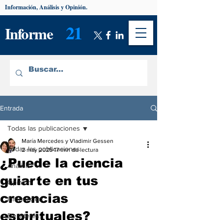
Información, Análisis y Opinión.
21
Informe
Entrada
Todas las publicaciones
María Mercedes y Vladimir Gessen
Todas las publicaciones
2 may 2025
17 min de lectura
¿Puede la ciencia
Análisis
guiarte en tus
Opinión
creencias
Información
espirituales?
De interés